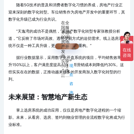
随着5G技术的普及和消费者数字化习惯的养成，房地产行业正
迎来深刻的数字化转型。车位销售作为房地产开发中的重要环节，其
数字化升级已成为行业共识。
在全
国服
“天逸湾的成功不是偶然，”房地产数字化转型专家张教授分析
务超5
00家
道，“它反映了市场对高效、透明交易方式的迫切需求。线上选房系
房地
统不仅是一种工具升级，更是商业模式的重构。”
产开
发
商，
据行业数据显示，采用数字化开盘系统的项目，平均销售效率提
实操8
升150%以上，客户满意度提高40%，而营销成本则降低约30%。这
稍
00多
现
个项
些实实在在的数据，正推动越来越多的开发商加入数字化转型的行
后
在
目....
列。
再
咨
说
询
未来展望：智慧地产新生态
掌上选房系统的成功应用，仅仅是房地产数字化进程的一个缩
影。未来，从看房、选房、签约到物业管理的全流程数字化将成为行
业标准。