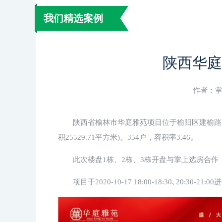
我们精选案例
陕西华庭
作者：掌上
陕西省榆林市华庭雅苑项目位于榆阳区建榆路西永
积25529.71平方米)。354户，容积率3.46。
此次楼盘1栋、2栋、3栋开盘与掌上选房合
项目于2020-10-17 18:00-18:30､20:3