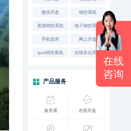
微信开盘
销控系统
房源销控系统
电子销控系统
手机选房
网上开盘
Ipad销控系统
在线车位开盘
在线
咨询
产品服务
验资通
在线开盘