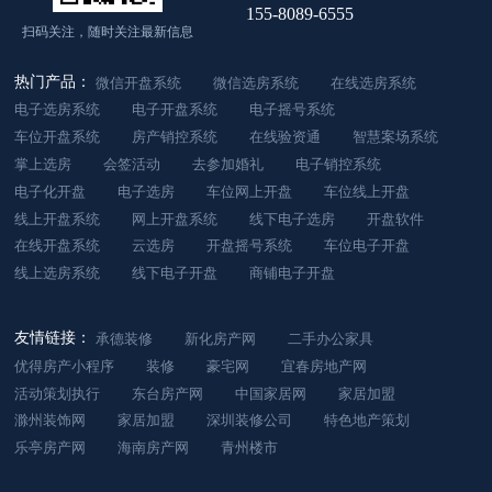
155-8089-6555
扫码关注，随时关注最新信息
热门产品：
微信开盘系统
微信选房系统
在线选房系统
电子选房系统
电子开盘系统
电子摇号系统
车位开盘系统
房产销控系统
在线验资通
智慧案场系统
掌上选房
会签活动
去参加婚礼
电子销控系统
电子化开盘
电子选房
车位网上开盘
车位线上开盘
线上开盘系统
网上开盘系统
线下电子选房
开盘软件
在线开盘系统
云选房
开盘摇号系统
车位电子开盘
线上选房系统
线下电子开盘
商铺电子开盘
友情链接：
承德装修
新化房产网
二手办公家具
优得房产小程序
装修
豪宅网
宜春房地产网
活动策划执行
东台房产网
中国家居网
家居加盟
滁州装饰网
家居加盟
深圳装修公司
特色地产策划
乐亭房产网
海南房产网
青州楼市